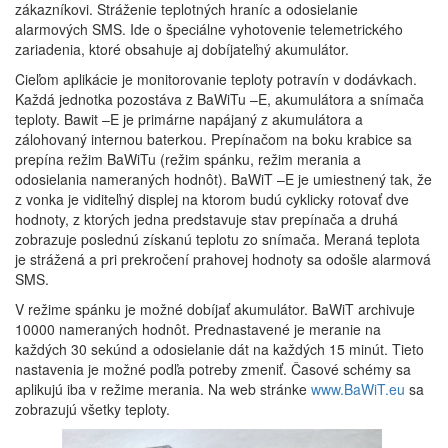
zákazníkovi. Stráženie teplotných hraníc a odosielanie
alarmových SMS. Ide o špeciálne vyhotovenie telemetrického
zariadenia, ktoré obsahuje aj dobíjateľný akumulátor.
Cieľom aplikácie je monitorovanie teploty potravín v dodávkach.
Každá jednotka pozostáva z BaWiTu –E, akumulátora a snímača
teploty. Bawit –E je primárne napájaný z akumulátora a
zálohovaný internou baterkou. Prepínačom na boku krabice sa
prepína režim BaWiTu (režim spánku, režim merania a
odosielania nameraných hodnôt). BaWiT –E je umiestnený tak, že
z vonka je viditeľný displej na ktorom budú cyklicky rotovať dve
hodnoty, z ktorých jedna predstavuje stav prepínača a druhá
zobrazuje poslednú získanú teplotu zo snímača. Meraná teplota
je strážená a pri prekročení prahovej hodnoty sa odošle alarmová
SMS.
V režime spánku je možné dobíjať akumulátor. BaWiT archivuje
10000 nameraných hodnôt. Prednastavené je meranie na
každých 30 sekúnd a odosielanie dát na každých 15 minút. Tieto
nastavenia je možné podľa potreby zmeniť. Časové schémy sa
aplikujú iba v režime merania. Na web stránke
www.BaWiT.eu
sa
zobrazujú všetky teploty.