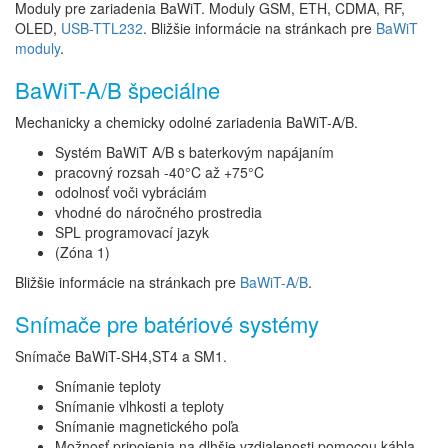
Moduly pre zariadenia BaWiT. Moduly GSM, ETH, CDMA, RF,
OLED,
USB-TTL232
. Bližšie informácie na stránkach pre
BaWiT
moduly
.
BaWiT-A/B špeciálne
Mechanicky a chemicky odolné zariadenia BaWiT-A/B.
Systém BaWiT A/B s baterkovým napájaním
pracovný rozsah -40°C až +75°C
odolnosť voči vybráciám
vhodné do náročného prostredia
SPL programovací jazyk
(Zóna 1)
Bližšie informácie na stránkach pre
BaWiT-A/B
.
Snímače pre batériové systémy
Snímače BaWiT-SH4,ST4 a SM1.
Snímanie teploty
Snímanie vlhkosti a teploty
Snímanie magnetického poľa
Možnosť pripojenia na dlhšie vzdialenosti pomocou kábla