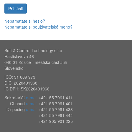
Prihlásiť
Nepamätáte si heslo?
Nepamätáte si používateľské meno?
Soft & Control Technology s.r.o
Rastislavova 46
040 01 Košice - mestská časť Juh
Slovensko
IČO: 31 689 973
DIČ: 2020491968
IČ DPH: SK2020491968
Sekretariát
e-mail
+421 55 7961 411
Obchod
e-mail
+421 55 7961 401
Dispečing
e-mail
+421 55 7961 433
+421 55 7961 444
+421 905 901 225