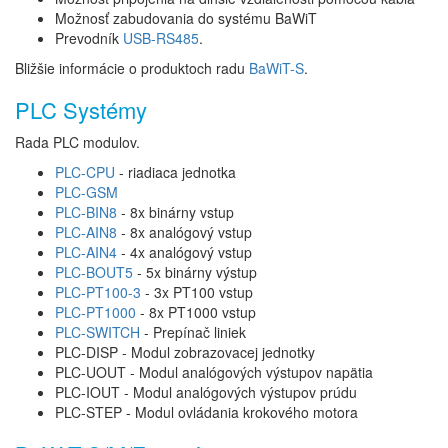
Možnosť zabudovania do systému BaWiT
Prevodník
USB-RS485
.
Bližšie informácie o produktoch radu
BaWiT-S
.
PLC Systémy
Rada PLC modulov.
PLC-CPU
- riadiaca jednotka
PLC-GSM
PLC-BIN8
- 8x binárny vstup
PLC-AIN8
- 8x analógový vstup
PLC-AIN4
- 4x analógový vstup
PLC-BOUT5
- 5x binárny výstup
PLC-PT100-3
- 3x PT100 vstup
PLC-PT1000
- 8x PT1000 vstup
PLC-SWITCH
- Prepínač liniek
PLC-DISP - Modul zobrazovacej jednotky
PLC-UOUT - Modul analógových výstupov napätia
PLC-IOUT - Modul analógových výstupov prúdu
PLC-STEP - Modul ovládania krokového motora